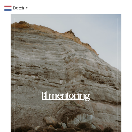
Dutch
▼
1:1 mentoring