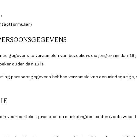
o
e
r
ontactformulier)
y
o
 PERSOONSGEGEVENS
u
r
entie gegevens te verzamelen van bezoekers die jonger zijn dan 16 j
t
oeker ouder dan 16 is.
e
emming persoonsgegevens hebben verzameld van een minderjarige, n
x
t
b
IE
l
o
 voor portfolio-, promotie- en marketingdoeleinden (zoals website
c
k