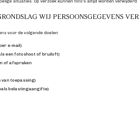
oelige situaties. Op verzoek kunnen foto’s altijd worden verwijderd.
GRONDSLAG WIJ PERSOONSGEGEVENS VE
s voor de volgende doelen:
per e-mail)
s een fotoshoot of bruiloft)
en of afspraken
n van toepassing)
zoals belastingaangifte)