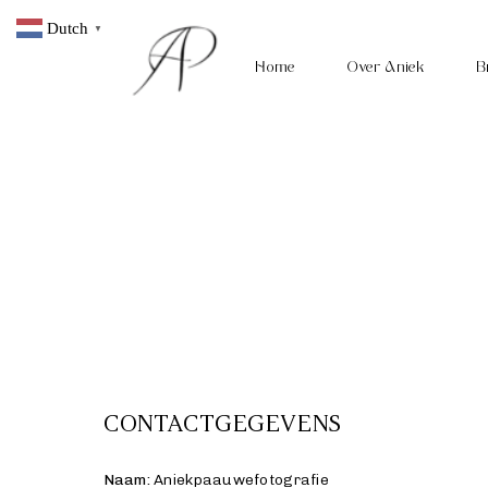
Dutch
▼
Home
Over Aniek
B
Home
Over Aniek
Bruiloft
Koppelshoot
CONTACTGEGEVENS
Motherhood shoot
Naam:
Aniekpaauwefotografie