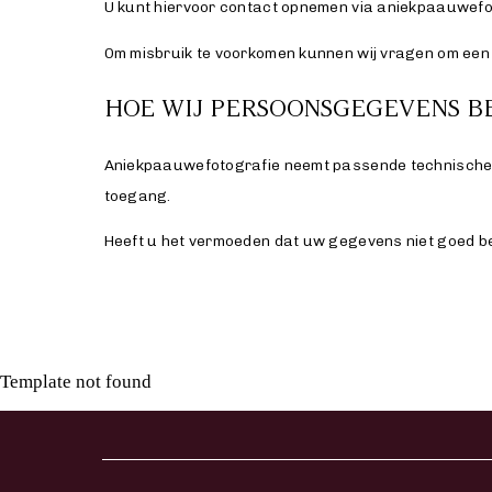
U kunt hiervoor contact opnemen via aniekpaauwef
Om misbruik te voorkomen kunnen wij vragen om een i
HOE WIJ PERSOONSGEGEVENS B
Aniekpaauwefotografie neemt passende technische 
toegang.
Heeft u het vermoeden dat uw gegevens niet goed be
Template not found
LL
TO
TION