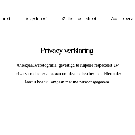
ruiloft
Koppelshoot
Motherhood shoot
Voor fotogra
Privacy verklaring
Aniekpaauwefotografie, gevestigd te Kapelle respecteert uw
privacy en doet er alles aan om deze te beschermen. Hieronder
T
leest u hoe wij omgaan met uw persoonsgegevens.
h
i
s
i
s
t
h