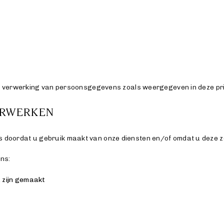
e
d
e
f
a
u
de verwerking van persoonsgegevens zoals weergegeven in deze pri
l
ERWERKEN
t
c
oordat u gebruik maakt van onze diensten en/of omdat u deze zel
o
n
ns:
t
u zijn gemaakt
e
n
t
f