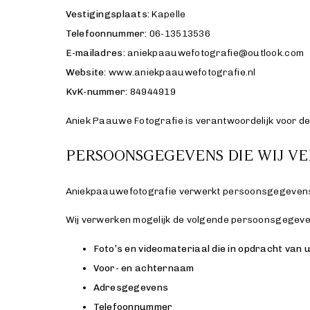
Vestigingsplaats:
Kapelle
Voor fotografen
Telefoonnummer:
06-13513536
E-mailadres:
aniekpaauwefotografie@outlook.com
Website:
www.aniekpaauwefotografie.nl
Portfolio
KvK-nummer:
84944919
Aniek Paauwe Fotografie is verantwoordelijk voor 
Contact
PERSOONSGEGEVENS DIE WIJ V
Aniekpaauwefotografie verwerkt persoonsgegevens d
Wij verwerken mogelijk de volgende persoonsgegeve
Foto’s en videomateriaal die in opdracht van 
Voor- en achternaam
Adresgegevens
Telefoonnummer