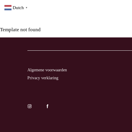
Dutch
▼
Template not found
LL
TO
TION
Algemene voorwaarden
Privacy verklaring